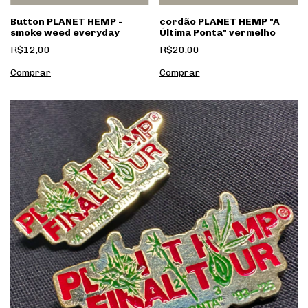
Button PLANET HEMP -
cordão PLANET HEMP "A
smoke weed everyday
Última Ponta" vermelho
R$12,00
R$20,00
Comprar