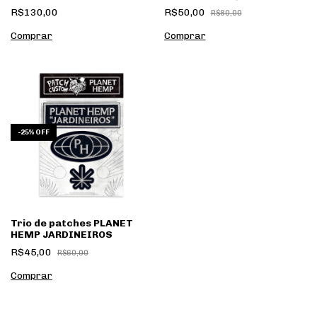
Fumaça" (Branca)
R$130,00
R$50,00
R$80,00
Comprar
-
25
%
OFF
Trio de patches PLANET
HEMP JARDINEIROS
R$45,00
R$60,00