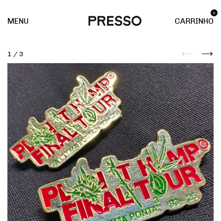
0
MENU
CARRINHO
1
/
3