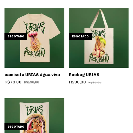
ESGOTADO
ESGOTADO
camiseta URIAS água viva
Ecobag URIAS
R$79,00
R$80,00
R$130,00
R$90,00
ESGOTADO