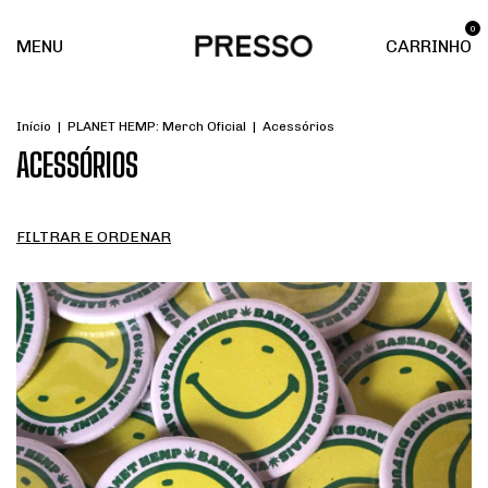
0
MENU
CARRINHO
Início
|
PLANET HEMP: Merch Oficial
|
Acessórios
ACESSÓRIOS
FILTRAR E ORDENAR