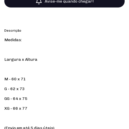
Avise-me quando chegar!
Descrição
Medidas:
Largura x Altura
M - 60 x 71
G - 62 x 73
GG - 64 x 75
XG - 66 x 77
(Envio em até 5 dias úteis)