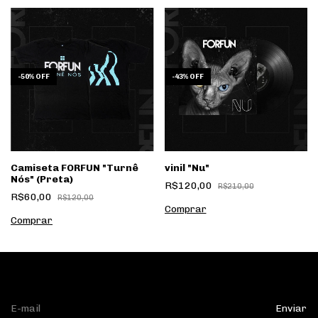
-
50
%
OFF
-
43
%
OFF
Camiseta FORFUN "Turnê
vinil "Nu"
Nós" (Preta)
R$120,00
R$210,00
R$60,00
R$120,00
Comprar