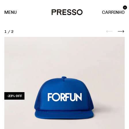
0
MENU
CARRINHO
1
/
2
-
23
%
OFF