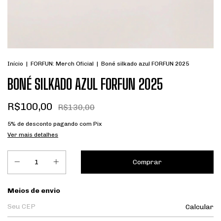
Início
|
FORFUN: Merch Oficial
|
Boné silkado azul FORFUN 2025
BONÉ SILKADO AZUL FORFUN 2025
R$100,00
R$130,00
5% de desconto
pagando com Pix
Ver mais detalhes
Entregas para o CEP:
Meios de envio
Calcular