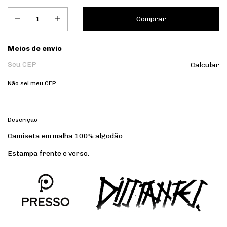
Entregas para o CEP:
Meios de envio
Calcular
Não sei meu CEP
Descrição
Camiseta em malha 100% algodão.
Estampa frente e verso.