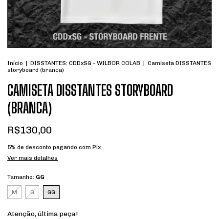
Início
|
DISSTANTES: CDDxSG - WILBOR COLAB
|
Camiseta DISSTANTES
storyboard (branca)
CAMISETA DISSTANTES STORYBOARD
(BRANCA)
R$130,00
5% de desconto
pagando com Pix
Ver mais detalhes
Tamanho:
GG
M
G
GG
Atenção, última peça!